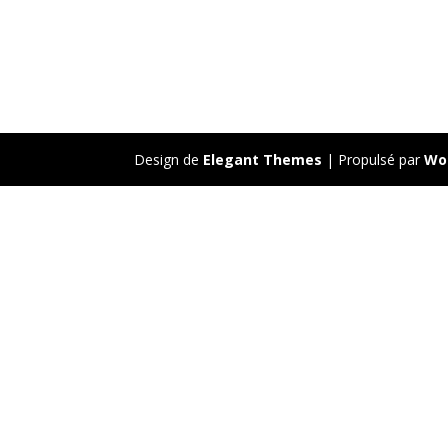
Design de
Elegant Themes
| Propulsé par
Wo