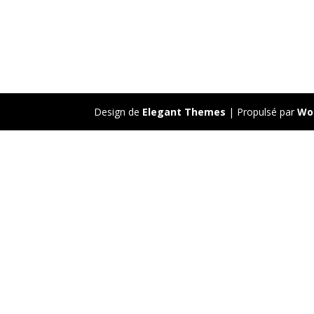
Design de
Elegant Themes
| Propulsé par
Wo